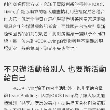
創的商業經營方式，充滿了實驗創新的精神。KOOK
Livimg自詡協助來的客人能盡情利用這裡促成各種合
作火花，像是全聯曾在這裡舉辦過與英國皇家道爾頓
餐具合作的媒體餐敘記者會，而韓國在台協會則舉辦
過韓國食品招商說明會，將廚房搖身一變賦予不同風
貌，每一位來到KOOK Living的受邀者無不驚艷於現
場如家一般的氛圍，卻又不失專業性。
不只辦活動給別人 也要辦活動
給自己
KOOK Living除了適合辦活動外，也非常適合舉
辦Team Building，因為KOOK Living為了讓大家更能
體驗到『共享』廚房的美好，提供準備食材與食譜服