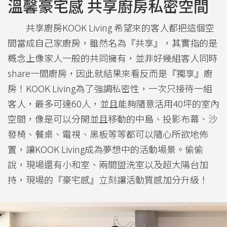
溫馨豪宅感 共享廚房私密空間
共享廚房KOOK Living 希望來的客人都把這個空
間當成自己家廚房，雖然名為『共享』，其實指的是
概念上像家人一般的共同擁有，並非好幾組客人同時
share一間廚房，因此就結果來看反而是『獨享』廚
房！KOOK Living為了強調私密性，一次只接待一組
客人，最多可達60人，並且能夠隨意活用40坪的室內
空間，像是可以分開並且移動的中島、投影布幕、沙
發椅、餐桌、電視、黑板等等都可以隨心所欲地佈
置，讓KOOK Living成為夢想中的活動場景。偷偷
說，現場還有小和室、兩間盥洗室以及超大陽台加
持，現場的『豪宅感』立刻讓活動質感加分升級！