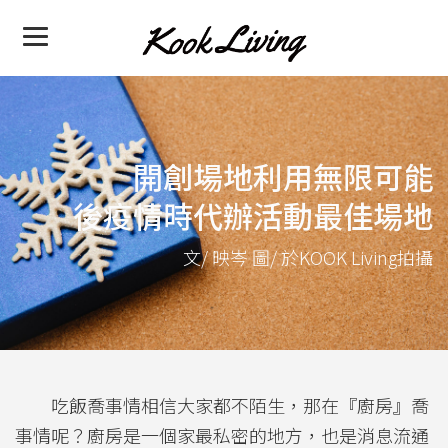
開創場地利用無限可能
後疫情時代辦活動最佳場地
文/ 映岑 圖/ 於KOOK Living拍攝
吃飯喬事情相信大家都不陌生，那在『廚房』喬
事情呢？廚房是一個家最私密的地方，也是消息流通