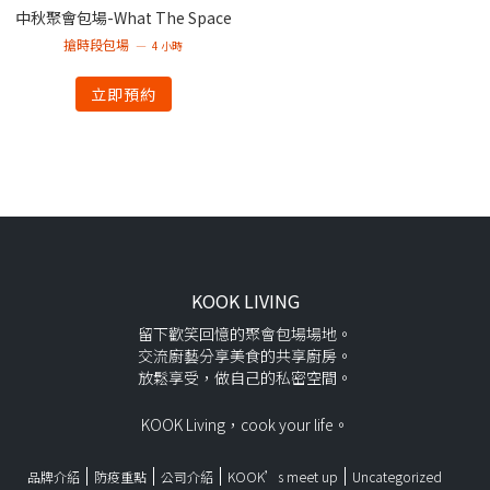
中秋聚會包場-What The Space
搶時段包場
4 小時
立即預約
KOOK LIVING
留下歡笑回憶的聚會包場場地。
交流廚藝分享美食的共享廚房。
放鬆享受，做自己的私密空間。
KOOK Living，cook your life。
品牌介紹
防疫重點
公司介紹
KOOK’s meet up
Uncategorized