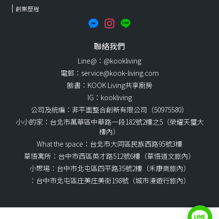
創業歷程
聯絡我們
Line@：@kookliving
電郵：service@kook-living.com
臉書：KOOK Living共享廚房
IG：kookliving
公司及統編：非平面整合創新有限公司（50975580）
小小的家：台北市萬華區中華路一段182號2樓之5（榮耀天璽大
樓內）
What the space：台北市大同區民族西路95號3樓
草悟寓所：台中市西區英才路512號6樓（草悟道文旅內）
小聚場：台中市北屯區四平路35號2樓（禾康商旅內）
：台中市北屯區庄美庄美街198號（城市漫遊行旅內）