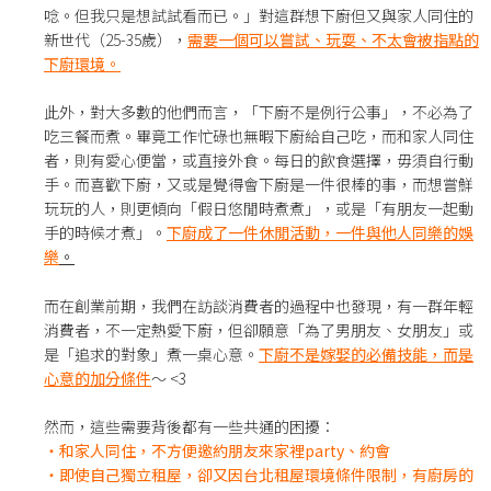
唸。但我只是想試試看而已。」對這群想下廚但又與家人同住的
新世代（25-35歲），
需要一個可以嘗試、玩耍、不太會被指點的
下廚環境。
此外，對大多數的他們而言，「下廚不是例行公事」，不必為了
吃三餐而煮。畢竟工作忙碌也無暇下廚給自己吃，而和家人同住
者，則有愛心便當，或直接外食。每日的飲食選擇，毋須自行動
手。而喜歡下廚，又或是覺得會下廚是一件很棒的事，而想嘗鮮
玩玩的人，則更傾向「假日悠閒時煮煮」，或是「有朋友一起動
手的時候才煮」。
下廚成了一件休閒活動，一件與他人同樂的娛
樂
。
而在創業前期，我們在訪談消費者的過程中也發現，有一群年輕
消費者，不一定熱愛下廚，但卻願意「為了男朋友、女朋友」或
是「追求的對象」煮一桌心意。
下廚不是嫁娶的必備技能，而是
心意的加分條件
～ <3
然而，這些需要背後都有一些共通的困擾：
・和家人同住，不方便邀約朋友來家裡party、約會
・即使自己獨立租屋，卻又因台北租屋環境條件限制，有廚房的