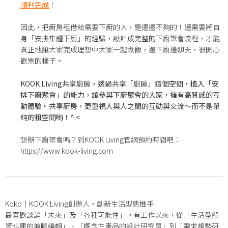
順利完成
！
因此，把廚房租借給需要下廚的人，是遠遠不夠的！還需要將自
身「
安排集體下廚
」的經驗，設計成完整的下廚聚會流程，才能
真正地讓大家完成理想中大家一起煮飯，邊下廚邊聊天，很開心
歡樂的樣子。
KOOK Living共享廚房，透過共享「廚房」這個空間，植入「安
排下廚聚會」的能力，讓參與下廚聚會的大家，擁有高質感的互
動體驗。共享廚房，更重視人與人之間的互動與交流～而不是單
純的租空間喲！^.<
想辦下廚聚會嗎？到KOOK Living官網預約時間吧：
https://www.kook-living.com
Koko｜KOOK Living創辦人・創新生活型態推手
最喜歡談論「未來」及「各種可能性」。有工作以來，從「生活型態
資料庫的兼職編輯」、「概念性產品的設計研究員」到「需求趨勢研