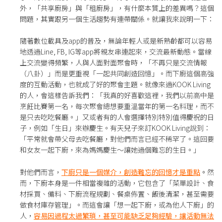
外，「共享廚房」與「租廚房」，有什麼本質上的差異嗎？這個
問題，其實跟另一個生活趨勢有連帶關係。就讓我來說明一下：
隨著數位載具及app的普及，無論年輕人或是新熟齡都可以容易
地透過Line, FB, IG等app將親友串連起來，交流最新動態。當線
上交流變得頻繁，人與人面對面聚會時，「不再只是交流情報
（八卦）」而是更重視「一起共同創造回憶」。而下廚這個高強
度的互動活動，也就成了好的聚會主題。就像來過KOOK Living
的人，會這樣告訴我們：「我真的好喜歡這裡，我們以前高中是
烹飪比賽第一名，每次聚會總想要重溫當年的第一名料理，而不
是只去吃吃餐廳。」又或者有的人會選擇特別特別值得慶祝的日
子，例如「生日」來辦慶生。有天兒子來訂KOOK Living說到：
「平常就會帶父母去吃餐廳，對他們而言已經不稀罕了。這回要
和女友一起下廚，來為媽媽慶生～讓她過個難忘的生日。」
對他們而言，
下廚只是一個媒介
，創造難忘的回憶才是重點
。
然
而，下廚本身是一件相當複雜的活動，它包含了「菜單設計、食
材採買、備料、下廚流程規劃、餐桌佈置、飯後清潔，甚至需要
做食材庫存管理」。而這會讓「想一起下廚，或為他人下廚」的
人，
容易
因過程太過繁瑣，甚至可能缺乏足夠經驗，讓活動無法