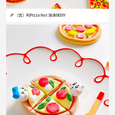
🍕 〘吉〙利Pizza Hot 泡澡球DIY