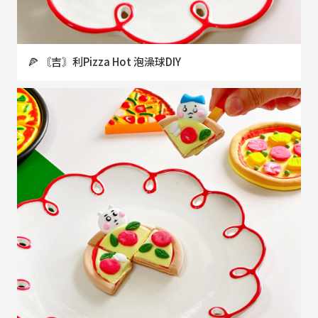
🍕 〘吉〙利Pizza Hot 泡澡球DIY