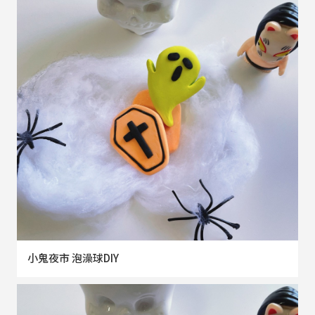
小鬼夜市 泡澡球DIY