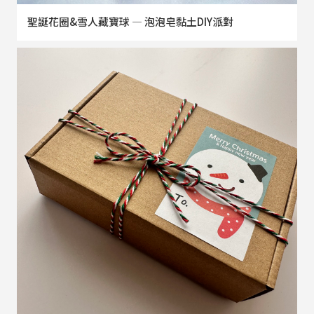
聖誕花圈&雪人藏寶球 — 泡泡皂黏土DIY派對