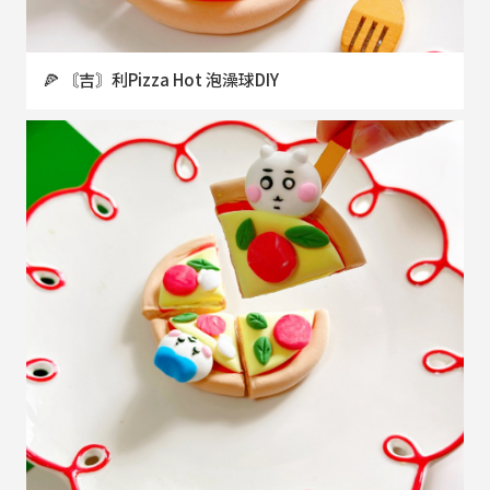
🍕 〘吉〙利Pizza Hot 泡澡球DIY