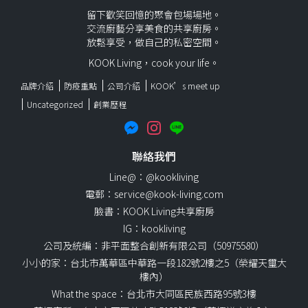
留下歡笑回憶的聚會包場場地。
交流廚藝分享美食的共享廚房。
放鬆享受，做自己的私密空間。
KOOK Living，cook your life。
品牌介紹
防疫重點
公司介紹
KOOK’s meet up
Uncategorized
創業歷程
聯絡我們
Line@：@kookliving
電郵：service@kook-living.com
臉書：KOOK Living共享廚房
IG：kookliving
公司及統編：非平面整合創新有限公司（50975580）
小小的家：台北市萬華區中華路一段182號2樓之5（榮耀天璽大
樓內）
What the space：台北市大同區民族西路95號3樓