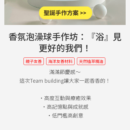
香氛泡澡球手作坊：『浴』見
更好的我們！
親子友善
海洋友善材料
天然植萃精油
滿滿節慶感～
這次Team building讓大家一起香香的！
・高度互動與療癒效果
・高記憶點與成就感
・低門檻高創意