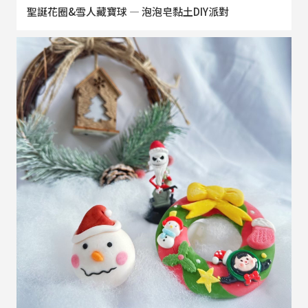
聖誕花圈&雪人藏寶球 — 泡泡皂黏土DIY派對