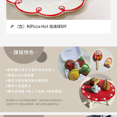
🍕 〘吉〙利Pizza Hot 泡澡球DIY