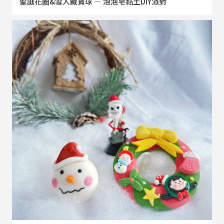
聖誕花圈&雪人藏寶球 — 泡泡皂黏土DIY派對