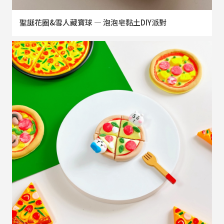
聖誕花圈&雪人藏寶球 — 泡泡皂黏土DIY派對