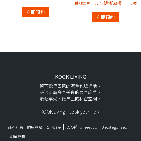
付訂金3000元，搶時段包場
3 小時
立即預約
立即預約
KOOK LIVING
留下歡笑回憶的聚會包場場地。
交流廚藝分享美食的共享廚房。
放鬆享受，做自己的私密空間。
KOOK Living，cook your life。
品牌介紹
防疫重點
公司介紹
KOOK’s meet up
Uncategorized
創業歷程