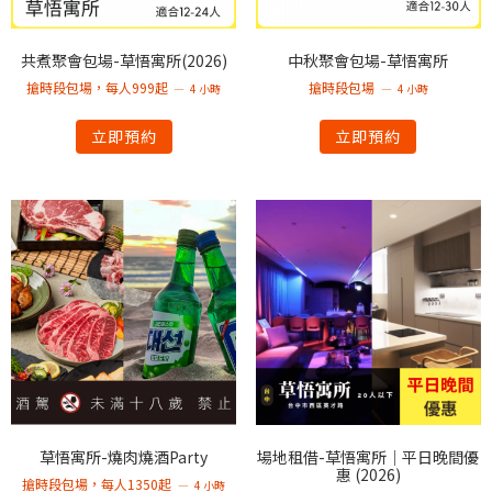
共煮聚會包場-草悟寓所(2026)
中秋聚會包場-草悟寓所
搶時段包場，每人999起
搶時段包場
4 小時
4 小時
立即預約
立即預約
草悟寓所-燒肉燒酒Party
場地租借-草悟寓所｜平日晚間優
惠 (2026)
搶時段包場，每人1350起
4 小時