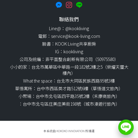
聯絡我們
Line@：@kookliving
電郵：service@kook-living.com
臉書：KOOK Living共享廚房
IG：kookliving
公司及統編：非平面整合創新有限公司（50975580）
小小的家：台北市萬華區中華路一段182號2樓之5（榮耀天璽大
樓內）
What the space：台北市大同區民族西路95號3樓
草悟寓所：台中市西區英才路512號6樓（草悟道文旅內）
小聚場：台中市北屯區四平路35號2樓（禾康商旅內）
：台中市北屯區庄美庄美街198號（城市漫遊行旅內）
本系統由 KOKOKO INNOVATION 所維護