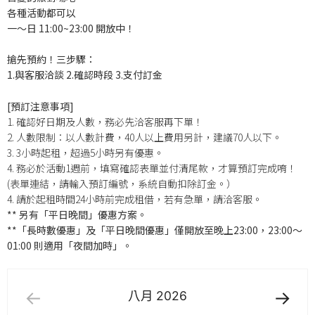
各種活動都可以
一～日 11:00~23:00 開放中！
搶先預約！三步驟：
1.與客服洽談 2.確認時段 3.支付訂金
[預訂注意事項]
1. 確認好日期及人數，務必先洽客服再下單！
2. 人數限制：以人數計費，40人以上費用另計，建議70人以下。
3. 3小時起租，超過5小時另有優惠。
4. 務必於活動1週前，填寫確認表單並付清尾款，才算預訂完成唷！
(表單連結，請輸入預訂編號，系統自動扣除訂金。）
4. 請於起租時間24小時前完成租借，若有急單，請洽客服。
** 另有「平日晚間」優惠方案。
**「長時數優惠」及「平日晚間優惠」僅開放至晚上23:00，23:00～
01:00 則適用「夜間加時」。
八月
2026