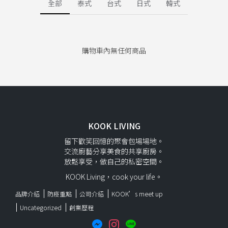
全部
泰式
台式
日式
韓式
購物車內無任何商品
KOOK LIVING
留下歡笑回憶的聚會包場場地。
交流廚藝分享美食的共享廚房。
放鬆享受，做自己的私密空間。
KOOK Living，cook your life。
品牌介紹
防疫重點
公司介紹
KOOK’s meet up
Uncategorized
創業歷程