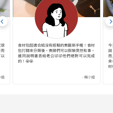
就很
食材包超適合給沒有經驗的煮飯新手喔！食材
今
體而
包打開來分類後，煮婦們可以假裝突然有事，
說
可以
連同說明書丟給老公🤣🤣他們絕對可以完成
而
的！🤩🤩
來
材
小姐
- 賴小姐