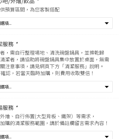
心吧/外燴/飲品
*
供預算區間，為您客製搭配
潔服務
*
者，需自行整理場地、清洗碗盤鍋具，並擦乾歸
清潔者，請協助將碗盤鍋具集中放置於桌面，無需
關注意事項，請見網頁下方「清潔服務」說明。
提前確認，若當天臨時加購，則費用收取雙倍！
場服務
*
外燴、自行佈置(大型背板、鐵架）等需求，
加購的清潔服務範圍，請於備註欄留言需求內容！