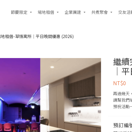
節慶限定
場地租借
企業團建
共煮聚會
交友活
地租借-草悟寓所｜平日晚間優惠 (2026)
繼續
｜平日
NT$
0
再過幾天
請幫我們
預祝活動
預訂編