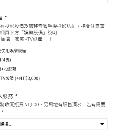
備
*
有投影設備及藍芽音響手機投影功能，相關注意事
網頁下方「娛樂設備」說明。
外加購「家庭KTV設備 」！
要使用娛樂設備
(4支)
+投影幕
TV設備 (+
NT$
3,000
)
水服務
*
將收開瓶費 $1,000，另場地有販售酒水，若有需要
。