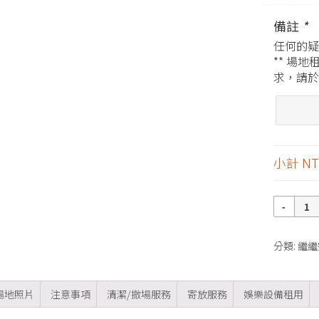
備註
*
任何的疑
** 場
求，請於
小計
NT
數
量
分類:
繼繼
場地照片
注意事項
清潔/撤場服務
寄放服務
娛樂設備租用