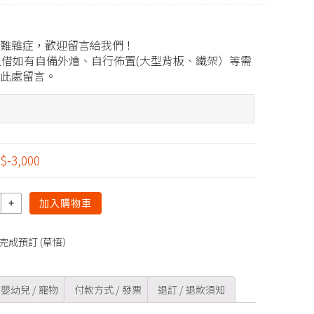
難雜症，歡迎留言給我們！
地租借如有自備外燴、自行佈置(大型背板、鐵架）等需
此處留言。
$-3,000
加入購物車
完成預訂 (草悟）
嬰幼兒 / 寵物
付款方式 / 發票
退訂 / 退款須知