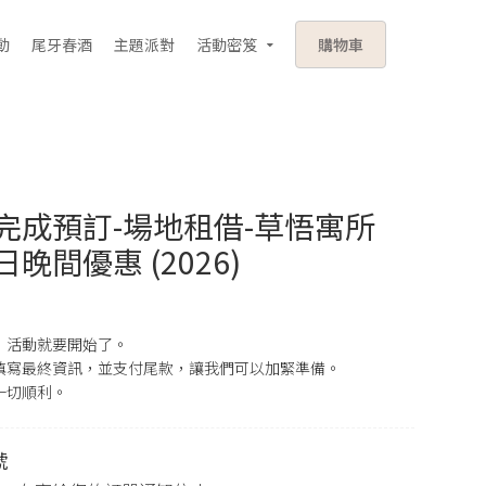
動
尾牙春酒
主題派對
活動密笈
購物車
完成預訂-場地租借-草悟寓所
晚間優惠 (2026)
，活動就要開始了。
填寫最終資訊，並支付尾款，讓我們可以加緊準備。
一切順利。
號