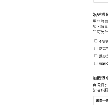
娛樂設
場地內備
項，請見
** 可另
不需
麥克風
投影機
家庭K
加購酒
自備酒水
請洽客服