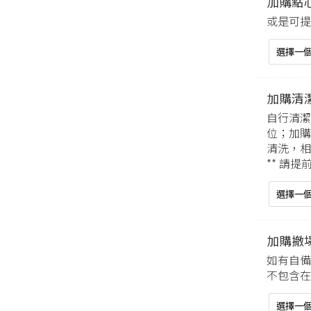
加購點
或是可提
加購清
自行清潔
位；加購
清洗，相
** 請
加購撤
如有自備
不包含在