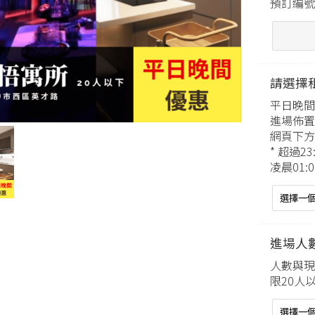
預訂編號
請選擇
平日晚間
進場佈置
網頁下方
* 超過
凌晨01:
進場人
人數與現
限20人