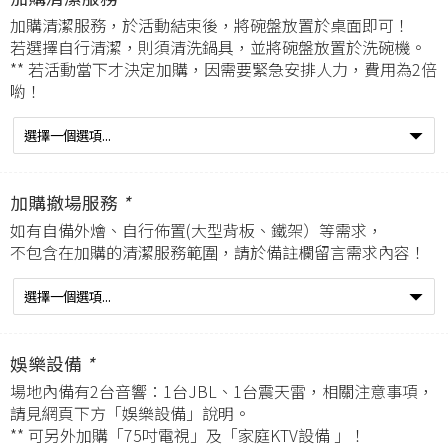
加購清潔服務，於活動結束後，將碗盤放置於桌面即可！
若選擇自行清潔，則須清洗鍋具，並將碗盤放置於洗碗機。
** 若活動當下才決定加購，因需要緊急安排人力，費用為2倍
喲！
加購撤場服務
*
如有自備外燴、自行佈置(大型背板、鐵架）等需求，
不包含在加購的清潔服務範圍，請於備註欄留言需求內容！
娛樂設備
*
場地內備有2台音響：1台JBL、1台震天雷，相關注意事項，
請見網頁下方「娛樂設備」說明。
** 可另外加購「75吋電視」及「家庭KTV設備 」！