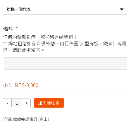
備註
*
任何的疑難雜症，歡迎留言給我們！
** 場地租借如有自備外燴、自行佈置(大型背板、鐵架）等需
求，請於此處留言。
小計
NT$-3,000
數
加入購物車
量
分類:
繼繼完成預訂 (圓山）