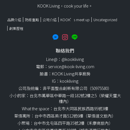
KOOK Living，cook your life。
品牌介紹
防疫重點
公司介紹
KOOK’s meet up
Uncategorized
創業歷程
聯絡我們
Line@：@kookliving
電郵：service@kook-living.com
臉書：KOOK Living共享廚房
IG：kookliving
公司及統編：非平面整合創新有限公司（50975580）
小小的家：台北市萬華區中華路一段182號2樓之5（榮耀天璽大
樓內）
What the space：台北市大同區民族西路95號3樓
草悟寓所：台中市西區英才路512號6樓（草悟道文旅內）
小聚場：台中市北屯區四平路35號2樓（禾康商旅內）