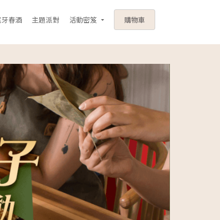
尾牙春酒
主題派對
活動密笈
購物車