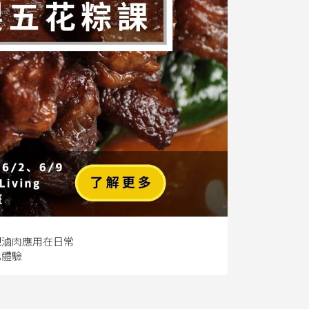
把滷肉應用在日常
化體驗