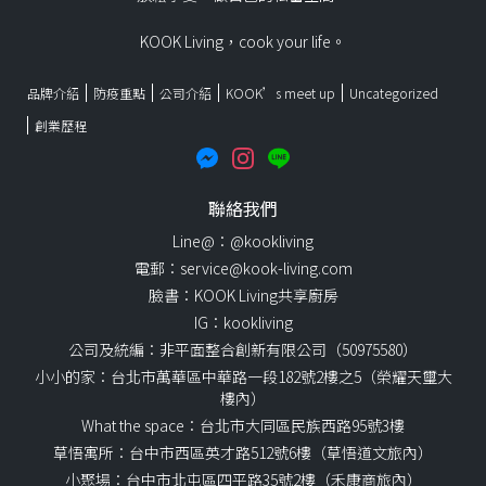
KOOK Living，cook your life。
品牌介紹
防疫重點
公司介紹
KOOK’s meet up
Uncategorized
創業歷程
聯絡我們
Line@：@kookliving
電郵：service@kook-living.com
臉書：KOOK Living共享廚房
IG：kookliving
公司及統編：非平面整合創新有限公司（50975580）
小小的家：台北市萬華區中華路一段182號2樓之5（榮耀天璽大
樓內）
What the space：台北市大同區民族西路95號3樓
草悟寓所：台中市西區英才路512號6樓（草悟道文旅內）
小聚場：台中市北屯區四平路35號2樓（禾康商旅內）