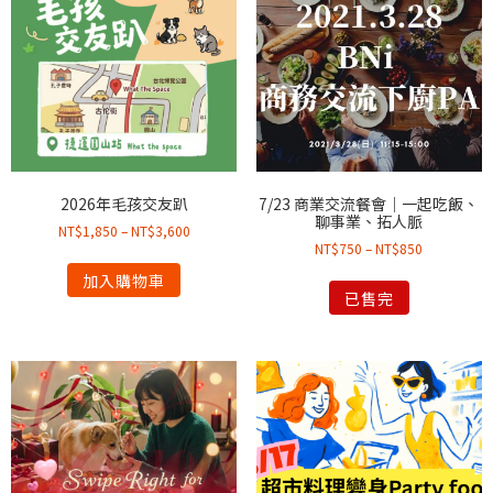
2026年毛孩交友趴
7/23 商業交流餐會｜一起吃飯、
聊事業、拓人脈
NT$
1,850
–
NT$
3,600
NT$
750
–
NT$
850
加入購物車
已售完