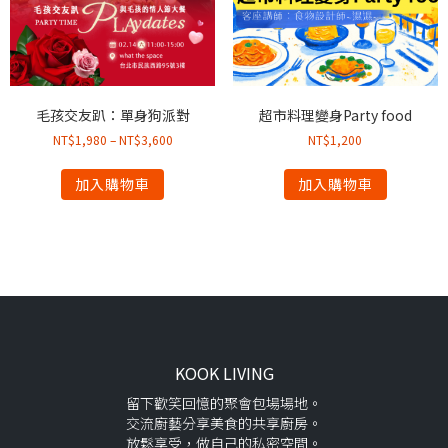
毛孩交友趴：單身狗派對
超市料理變身Party food
NT$
1,980
–
NT$
3,600
NT$
1,200
加入購物車
加入購物車
KOOK LIVING
留下歡笑回憶的聚會包場場地。
交流廚藝分享美食的共享廚房。
放鬆享受，做自己的私密空間。