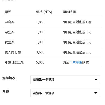
票種
價格 (NT$)
開放時間
早鳥票
1,850
即日起至
活動前1週
男生票
1,980
即日起至
活動前3天
女生票
1,980
即日起至
活動前3天
雙人同行票
3,600
即日起至
活動前3天
年票任選三場
5,000
請至
年票專區
購買
選擇場次
票種